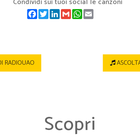
Condividi sui tuoi social le canzoni
FACEBOOK
TWITTER
LINKEDIN
GMAIL
WHATSAPP
EMAIL
DI RADIOUAO
ASCOLTA
Scopri