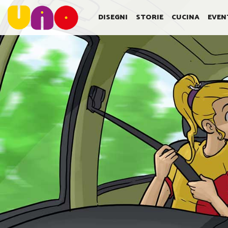
SALTA
AL
DISEGNI
STORIE
CUCINA
EVEN
CONTENUTO
PRINCIPALE