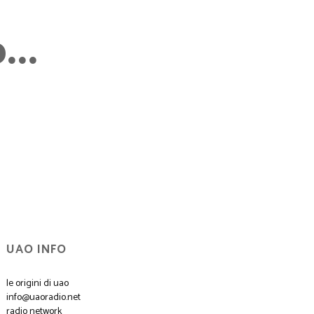
..
UAO INFO
le origini di uao
info@uaoradio.net
radio network