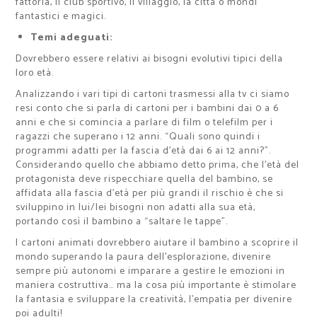
fattoria, il club sportivo,
il villaggio, la città o mondi
fantastici e magici.
Temi adeguati:
Dovrebbero essere relativi ai bisogni evolutivi tipici della
loro età.
Analizzando i vari tipi di cartoni trasmessi alla tv ci siamo
resi conto che si parla di cartoni per i bambini dai 0 a 6
anni e che si comincia a parlare di film o telefilm per i
ragazzi che superano i 12 anni. “Quali sono quindi i
programmi adatti per la fascia d’età dai 6 ai 12 anni?”.
Considerando quello che abbiamo detto prima, che l’età del
protagonista deve rispecchiare quella del bambino, se
affidata alla fascia d’età per più grandi il rischio è che si
sviluppino in lui/lei bisogni non adatti alla sua età,
portando così il bambino a “saltare le tappe”.
I cartoni animati dovrebbero aiutare il bambino a scoprire il
mondo superando la paura dell’esplorazione, divenire
sempre più autonomi e imparare a gestire le emozioni in
maniera costruttiva… ma la cosa più importante è stimolare
la fantasia e sviluppare la creatività, l’empatia per divenire
poi adulti!