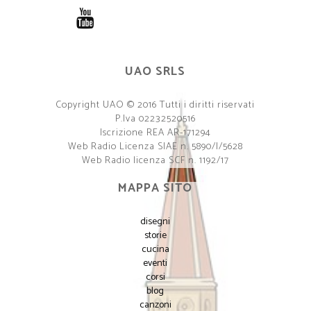
UAO SRLS
Copyright UAO © 2016 Tutti i diritti riservati
P.Iva 02232520516
Iscrizione REA AR-171294
Web Radio Licenza SIAE n. 5890/I/5628
Web Radio licenza SCF n. 1192/17
MAPPA SITO
disegni
storie
cucina
eventi
corsi
blog
canzoni