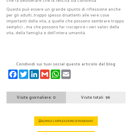
che fa desiderare che la felicità sia condivisa.
Questo può essere un grande spunto di riflessione anche
per gli adulti, troppo spesso disattenti alle vere cose
importanti della vita, a quelle che possono sembrare troppo
semplici , ma che possono far riscoprire i veri valori della
vita, della famiglia e dell’intera umanità.
Condividi sui tuoi social questo articolo del blog
FACEBOOK
TWITTER
LINKEDIN
GMAIL
WHATSAPP
EMAIL
Visite giornaliere:
0
Visite totali:
96
SCARICA L'APPLICAZIONE DI RADIOUAO