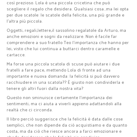
così prezioso. Lola è una piccola
cricetina
che può
scegliere il regalo che desidera. Qualsiasi cosa…ma lei opta
per due scatole: le scatole della felicita, una più grande e
l’altra più piccola.
Oggetti,
regali,lettere,il
sassolino regalatole da Arturo, ma
anche emozioni e sogni da realizzare. Non è facile far
comprendere a suo fratello Teo l’importanza che hanno per
lei, visto che lui continua a buttarci dentro caramelle e
cartacce.
Ma forse una piccola scatola di scuse può aiutare i due
fratelli a fare pace, mettendo Lola di fronte ad una
importante e nuova domanda: la felicità si può davvero
racchiudere in una scatola?? È giusto non condividerla e
tenere gli altri fuori dalla nostra vita?
Questo non sminuisce certamente l’importanza dei
sentimenti, ma ci aiuta a viverli appieno adattandoli alla
realtà che ci circonda.
Il libro perciò suggerisce che la felicità è data dalle cose
semplici, che non dipende da ciò acquistiamo e da quanto
costa, ma da ciò che riesce ancora a farci emozionare e