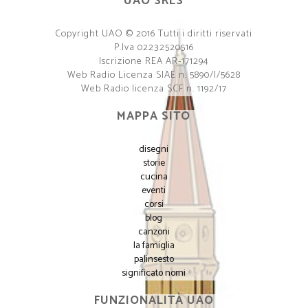
UAO SRLS
Copyright UAO © 2016 Tutti i diritti riservati
P.Iva 02232520516
Iscrizione REA AR-171294
Web Radio Licenza SIAE n. 5890/I/5628
Web Radio licenza SCF n. 1192/17
MAPPA SITO
disegni
storie
cucina
eventi
corsi
blog
canzoni
la famiglia
palinsesto
significato nomi
FUNZIONALITÀ UAO