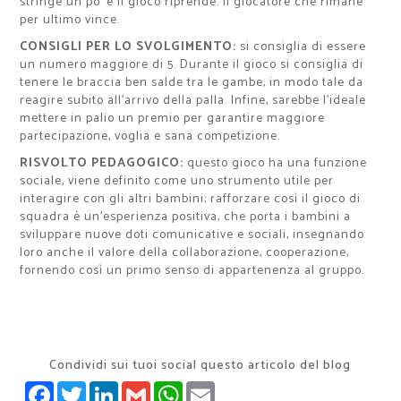
stringe un po’ e il gioco riprende. Il giocatore che rimane
per ultimo vince.
CONSIGLI PER LO SVOLGIMENTO:
si consiglia di essere
un numero maggiore di 5. Durante il gioco si consiglia di
tenere le braccia ben salde tra le gambe, in modo tale da
reagire subito all’arrivo della palla. Infine, sarebbe l’ideale
mettere in palio un premio per garantire maggiore
partecipazione, voglia e sana competizione.
RISVOLTO PEDAGOGICO:
questo gioco ha una funzione
sociale, viene definito come uno strumento utile per
interagire con gli altri bambini; rafforzare così il gioco di
squadra è un’esperienza positiva, che porta i bambini a
sviluppare nuove doti comunicative e sociali, insegnando
loro anche il valore della collaborazione, cooperazione,
fornendo così un primo senso di appartenenza al gruppo.
Condividi sui tuoi social questo articolo del blog
FACEBOOK
TWITTER
LINKEDIN
GMAIL
WHATSAPP
EMAIL