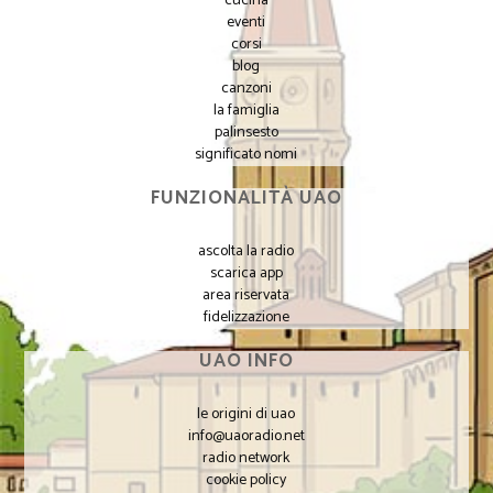
cucina
eventi
corsi
blog
canzoni
la famiglia
palinsesto
significato nomi
FUNZIONALITÀ UAO
ascolta la radio
scarica app
area riservata
fidelizzazione
UAO INFO
le origini di uao
info@uaoradio.net
radio network
cookie policy