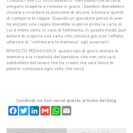
CONSIGLI PER LO SVOLGIMENTO
:
Man mano che le carte
vengono scoperte e rimesse in gioco, i
bambini
dovrebbero
iniziare a ricordare la posizione di alcune, e tentare quindi
di comporre le coppie.
Q
uando
un
giocatore pensa
di aver
localizzato una coppia dovrebbe scoprire prima la carta di
cui è meno certo; in caso di fallimento, in questo modo, può
evitare di scoprire una carta che conosce già (con l'effetto
ulteriore di "rinfrescare la memoria" agli avversari
).
RISVOLTO PEDAGOGICO
: questo tipo di gioco stimola la
memoria e la creatività del bambino, che non solo sarà
soddisfatto del lavoro che ha creato, ma sarà felice di
poterlo riutilizzare ogni volta che vorrà.
Condividi sui tuoi social questo articolo del blog
FACEBOOK
TWITTER
LINKEDIN
GMAIL
WHATSAPP
EMAIL