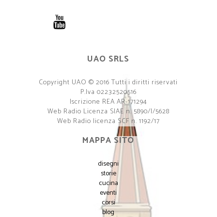
UAO SRLS
Copyright UAO © 2016 Tutti i diritti riservati
P.Iva 02232520516
Iscrizione REA AR-171294
Web Radio Licenza SIAE n. 5890/I/5628
Web Radio licenza SCF n. 1192/17
MAPPA SITO
disegni
storie
cucina
eventi
corsi
blog