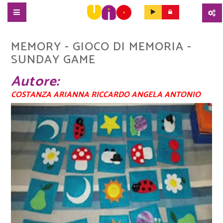
SALTA
AL
MEMORY - GIOCO DI MEMORIA -
CONTENUTO
SUNDAY GAME
PRINCIPALE
Autore
COSTANZA ARIANNA RICCARDO ANGELA ANTONIO